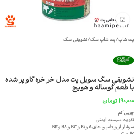
برای بزرگنمایی کلیک کنید
پت شاپ
/
پت شاپ سگ
/
تشویقی سگ
تشویقی سگ سویل پت مدل خر خره گاو پر شده
با طعم گوساله و هویج
۱۹۰,۰۰۰
تومان
چربی کم
تقویت سیستم ایمنی
سرشار از ویتامین های A و B1 و B3 و B8 وB12