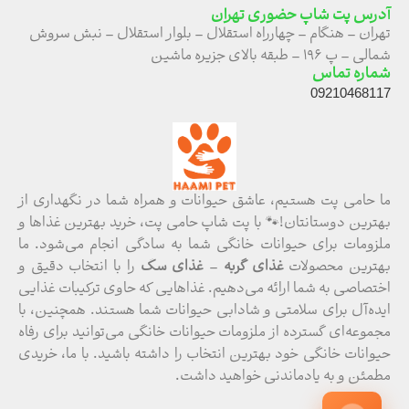
آدرس پت شاپ حضوری تهران
تهران – هنگام – چهارراه استقلال – بلوار استقلال – نبش سروش
شمالی – پ ۱۹۶ – طبقه بالای جزیره ماشین
شماره تماس
09210468117
ما حامی پت هستیم، عاشق حیوانات و همراه شما در نگهداری از
بهترین دوستانتان!🐾 با پت شاپ حامی پت، خرید بهترین غذاها و
ملزومات برای حیوانات خانگی شما به سادگی انجام می‌شود. ما
بهترین محصولات
غذای گربه
–
غذای سگ
را با انتخاب دقیق و
اختصاصی به شما ارائه می‌دهیم. غذاهایی که حاوی ترکیبات غذایی
ایده‌آل برای سلامتی و شادابی حیوانات شما هستند. همچنین، با
مجموعه‌ای گسترده از ملزومات حیوانات خانگی می‌توانید برای رفاه
حیوانات خانگی خود بهترین انتخاب را داشته باشید. با ما، خریدی
مطمئن و به یادماندنی خواهید داشت.