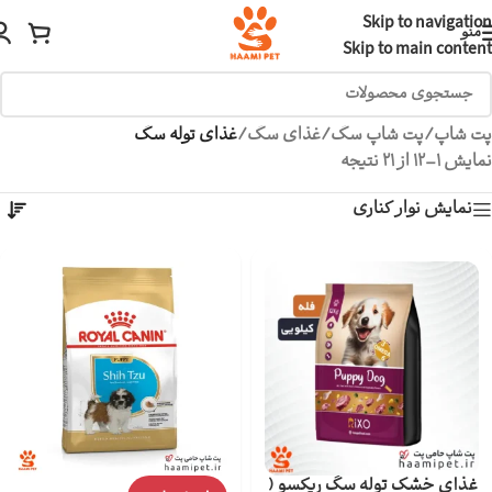
Skip to navigation
منو
Skip to main content
پت شاپ
/
پت شاپ سگ
/
غذای سگ
/
غذای توله سگ
نمایش 1–12 از 21 نتیجه
نمایش نوار کناری
غذای خشک توله سگ ریکسو (