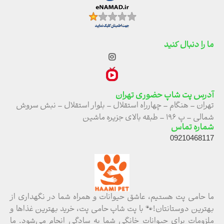
ما را دنبال کنید
آدرس پت شاپ حضوری تهران
تهران – هنگام – چهارراه استقلال – بلوار استقلال – نبش سروش
شمالی – پ ۱۹۶ – طبقه بالای جزیره ماشین
شماره تماس
09210468117
ما حامی پت هستیم، عاشق حیوانات و همراه شما در نگهداری از
بهترین دوستانتان!🐾 با پت شاپ حامی پت، خرید بهترین غذاها و
ملزومات برای حیوانات خانگی شما به سادگی انجام می‌شود. ما