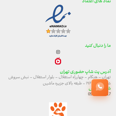
نماد های اعتماد
ما را دنبال کنید
آدرس پت شاپ حضوری تهران
تهران – هنگام – چهارراه استقلال – بلوار استقلال – نبش سروش
شمالی – پ ۱۹۶ – طبقه بالای جزیره ماشین
شماره تماس
09210468117