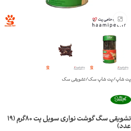
برای بزرگنمایی کلیک کنید
پت شاپ
/
پت شاپ سگ
/
تشویقی سگ
تشویقی سگ گوشت نواری سویل پت 80گرم (19
عدد)