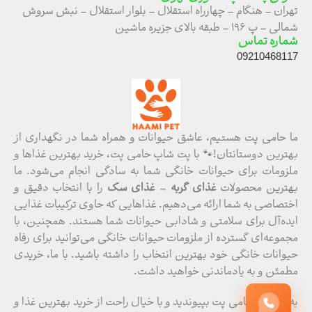
تهران – هنگام – چهارراه استقلال – بلوار استقلال – نبش سروش
شمالی – پ ۱۹۶ – طبقه بالای جزیره ماشین
شماره تماس
09210468117
ما حامی پت هستیم، عاشق حیوانات و همراه شما در نگهداری از
بهترین دوستانتان!🐾 با پت شاپ حامی پت، خرید بهترین غذاها و
ملزومات برای حیوانات خانگی شما به سادگی انجام می‌شود. ما
بهترین محصولات
غذای گربه
–
غذای سگ
را با انتخاب دقیق و
اختصاصی به شما ارائه می‌دهیم. غذاهایی که حاوی ترکیبات غذایی
ایده‌آل برای سلامتی و شادابی حیوانات شما هستند. همچنین، با
مجموعه‌ای گسترده از ملزومات حیوانات خانگی می‌توانید برای رفاه
حیوانات خانگی خود بهترین انتخاب را داشته باشید. با ما، خریدی
مطمئن و به یادماندنی خواهید داشت.
به خانواده حامی پت بپیوندید و با خیال راحت از خرید بهترین‌ غذا و