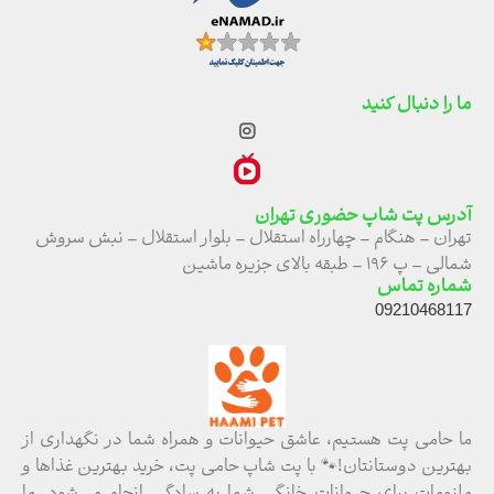
ما را دنبال کنید
آدرس پت شاپ حضوری تهران
تهران – هنگام – چهارراه استقلال – بلوار استقلال – نبش سروش
شمالی – پ ۱۹۶ – طبقه بالای جزیره ماشین
شماره تماس
09210468117
ما حامی پت هستیم، عاشق حیوانات و همراه شما در نگهداری از
بهترین دوستانتان!🐾 با پت شاپ حامی پت، خرید بهترین غذاها و
ملزومات برای حیوانات خانگی شما به سادگی انجام می‌شود. ما