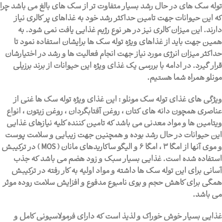
توله سگ های در حال رشد بسیار متفاوت تر از سگ های بالغ می باشد چرا
که این حیوانات جهت تامین حداکثر رشد خود به غذاهای پر کالری نیاز
دارند. این میزان کالری نیز در هر نوع رژیم غذایی یافت نمی شود. به
همین جهت باید از غذاهای ویژه توله سگ ها برایشان استفاده نمود تا
حداکثر میزان انرژی مورد نیاز جهت انجام فعالیت ها و رشد در اختیارشان
قرار گیرد. در ادامه با بررسی یک غذای ویژه این حیوانات از برند برزیلی
مونلو همراه شما هستیم.
ویژگی های غذای توله سگ مونلو : این غذای ویژه توله سگ ها غنی از
عناصری همچون دانه های کتان ، روغن آفتابگردان ، روغن زیتون ، انواع
ویتامین ها و مواد معدنی می باشد که تامین کننده کلیه نیازهای غذایی
این حیوانات در حال رشد بوده و همچنین جهت زیبایی و سلامت پوست
و موی آنها از امگا 3 ، امگا 6 و الیگو ساکاریدهای مانان ( MOS ) در ترکیبش
استفاده شده است. غذایی بسیار سبک و زود هضم می باشد که جذب
آسانی برای این توله سگ ها داشته و مواد اولیه به کار رفته در ترکیبش
همگی برای کاهش حجم و بوی نامبوع مدفوع و افزایش سلامت روده موثر
می باشد.
غذایی بسیار خوش خوراک و لذیذ است که دارای فرمولاسیونی کامل و