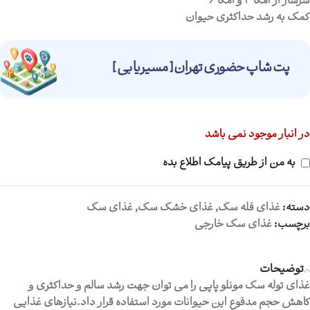
سرشار از امگا ۳ و امگا ۶
کمک به رشد حداکثری حیوان
پت شاپ حضوری تهران [ مسیریابی ]
در انبار موجود نمی باشد
به من از طریق پیامک اطلاع بده
دسته:
غذای فله سگ
,
غذای خشک سگ
,
غذای سگ
برچسب:
غذای سگ خارجی
توضیحات
غذای توله سگ مونلو پاپی را می توان جهت رشد سالم و حداکثری و
کاهش حجم مدفوع این حیوانات مورد استفاده قرار داد.نیازهای غذایی