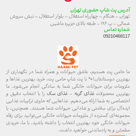
آدرس پت شاپ حضوری تهران
تهران – هنگام – چهارراه استقلال – بلوار استقلال – نبش سروش
شمالی – پ ۱۹۶ – طبقه بالای جزیره ماشین
شماره تماس
09210468117
ما حامی پت هستیم، عاشق حیوانات و همراه شما در نگهداری از
بهترین دوستانتان!🐾 با پت شاپ حامی پت، خرید بهترین غذاها و
ملزومات برای حیوانات خانگی شما به سادگی انجام می‌شود. ما
بهترین محصولات
غذای گربه
–
غذای سگ
را با انتخاب دقیق و
اختصاصی به شما ارائه می‌دهیم. غذاهایی که حاوی ترکیبات غذایی
ایده‌آل برای سلامتی و شادابی حیوانات شما هستند. همچنین، با
مجموعه‌ای گسترده از ملزومات حیوانات خانگی می‌توانید برای رفاه
حیوانات خانگی خود بهترین انتخاب را داشته باشید. با ما، خریدی
مطمئن و به یادماندنی خواهید داشت.