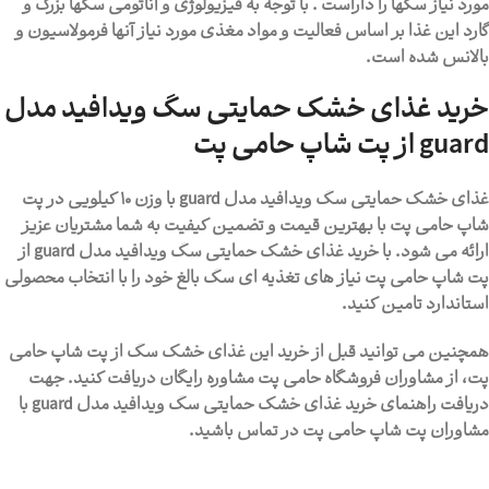
مورد نیاز سگها را داراست . با توجه به فیزیولوژی و آناتومی سگها بزرگ و
گارد این غذا بر اساس فعالیت و مواد مغذی مورد نیاز آنها فرمولاسیون و
بالانس شده است.
خرید غذای خشک حمایتی سگ ویدافید مدل
guard از پت شاپ حامی پت
غذای خشک حمایتی سگ ویدافید مدل guard با وزن 10 کیلویی در پت
شاپ حامی پت
با بهترین قیمت و تضمین کیفیت به شما مشتریان عزیز
ارائه می شود. با خرید غذای خشک حمایتی سگ ویدافید مدل guard از
پت شاپ حامی پت نیاز های تغذیه ای سگ بالغ خود را با انتخاب محصولی
استاندارد تامین کنید.
همچنین می توانید قبل از خرید این
غذای خشک سگ
از
پت شاپ حامی
پت
، از مشاوران فروشگاه حامی پت مشاوره رایگان دریافت کنید. جهت
دریافت راهنمای خرید غذای خشک حمایتی سگ ویدافید مدل guard با
مشاوران پت شاپ حامی پت در تماس باشید.