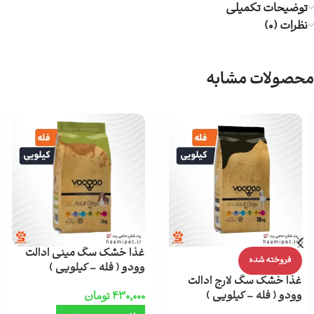
توضیحات تکمیلی
نظرات (0)
محصولات مشابه
غذا خشک سگ مینی ادالت
فروخته شده
وودو ( فله – کیلویی )
غذا خشک سگ لارج ادالت
وودو ( فله – کیلویی )
۴۳۰,۰۰۰
تومان