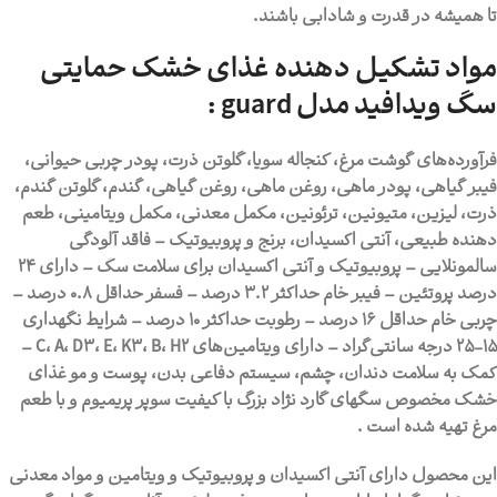
تا همیشه در قدرت و شادابی باشند.
مواد تشکیل دهنده غذای خشک حمایتی
سگ ویدافید مدل guard :
فرآورده‌های گوشت مرغ، کنجاله سویا، گلوتن ذرت، پودر چربی حیوانی،
فیبر گیاهی، پودر ماهی، روغن ماهی، روغن گیاهی، گندم، گلوتن گندم،
ذرت، لیزین، متیونین، ترئونین، مکمل معدنی، مکمل ویتامینی، طعم
دهنده طبیعی، آنتی اکسیدان، برنج و پروبیوتیک – فاقد آلودگی
سالمونلایی – پروبیوتیک و آنتی اکسیدان برای سلامت سگ – دارای 24
درصد پروتئین – فیبر خام حداکثر 3.2 درصد – فسفر حداقل 0.8 درصد –
چربی خام حداقل 16 درصد – رطوبت حداکثر 10 درصد – شرایط نگهداری
15-25 درجه سانتی‌گراد – دارای ویتامین‌های C، A، D3، E، K3، B، H2 –
کمک به سلامت دندان، چشم، سیستم دفاعی بدن، پوست و مو غذای
خشک مخصوص سگهای گارد نژاد بزرگ با کیفیت سوپر پریمیوم و با طعم
مرغ تهیه شده است .
این محصول دارای آنتی اکسیدان و پروبیوتیک و ویتامین و مواد معدنی