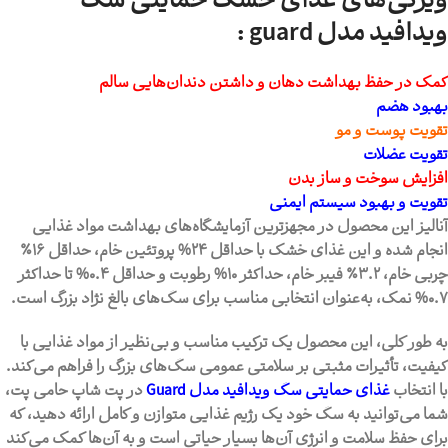
ویژگی‌های غذای خشک حمایتی سگ
ویدافید مدل guard :
کمک در حفظ بهداشت دهان و داشتن دندان‌هایی سالم
بهبود هضم
تقویت پوست و مو
تقویت عضلات
افزایش سوخت و ساز بدن
تقویت و بهبود سیستم ایمنی
آنالیز این محصول در مجهزترین آزمایشگاه‌های بهداشت مواد غذایی
انجام شده و این غذای خشک با حداقل 24% پروتئین خام، حداقل 16٪
چربی خام، 3.2٪ فیبر خام، حداکثر 10% رطوبت و حداقل 0.4% تا حداکثر
0.7% نمک، به‌عنوان انتخابی مناسب برای سگ‌های بالغ نژاد بزرگ است.
به طور کلی، این محصول یک ترکیب مناسب و بی‌نظیر از مواد غذایی با
کیفیت، تأثیرات مثبتی بر سلامتی عمومی سگ‌های بزرگ را فراهم می‌کند.
با انتخاب
غذای حمایتی سگ ویدافید مدل Guard
در پت شاپ حامی پت،
شما می‌توانید به سگ خود یک رژیم غذایی متوازن و کامل ارائه دهید، که
برای حفظ سلامت و انرژی آن‌ها بسیار حیاتی است و به آن‌ها کمک می‌کند