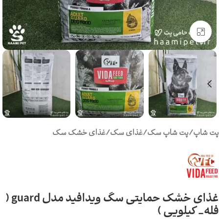
برای بزرگنمایی کلیک کنید
پت شاپ
/
پت شاپ سگ
/
غذای سگ
/
غذای خشک سگ
غذای خشک حمایتی سگ ویدافید مدل guard (
فله_ کیلویی )