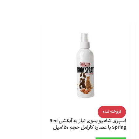
فروخته شده
فروخته شده
اسپری شامپو بدون نیاز به آبکشی Red
Spring با عصاره کارامل حجم 150میل
Spring با عصاره لاوندر حجم 150میل