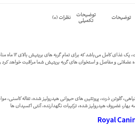
توضیحات
توضیحات
نظرات (0)
تکمیلی
غذای خشک گربه بریتیش ا
یتین، گلوکوزامین و اسید های چرب امگا 3 در آن، از توده عضلانی و مفاصل و استخوان های گربه بریتیش 
اهی، گلوتن ذرت، پروتئین های حیوانی هیدرولیز شده، تفاله کاسنی، موا
هار، غضروف هیدرولیز شده، ترکیبات نگهدارنده، آنتی اکسیدان ها
Royal Canin