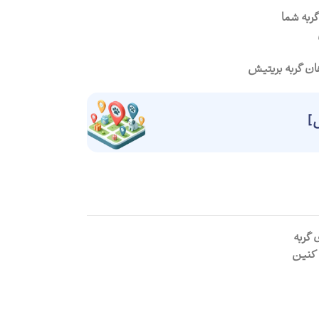
گربه شما
ان گربه بریتیش
]
 گربه
 کنین