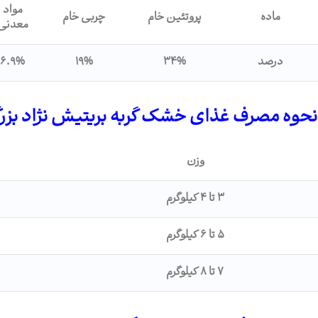
مواد
ماده
پروتئین خام
چربی خام
معدنی
درصد
34%
19%
6.9%
نحوه مصرف غذای خشک گربه بریتیش نژاد بزر
وزن
۳ تا ۴ کیلوگرم
۵ تا ۶ کیلوگرم
۷ تا ۸ کیلوگرم