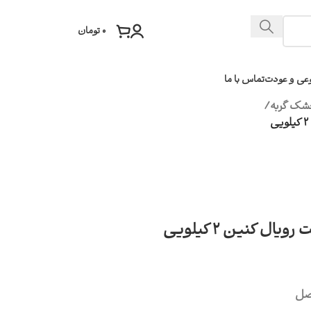
۰
تومان
عی و عودت
تماس با ما
شک گربه
/
ل کنین 2 کیلویی
اصل