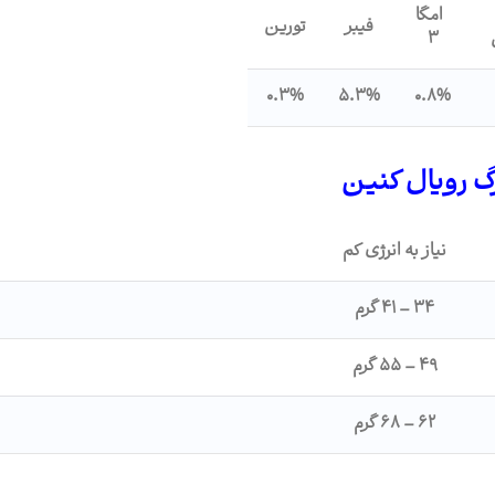
امگا
فیبر
تورین
3
0.3%
5.3%
0.8%
گ رویال کنین
نیاز به انرژی کم
۳۴ – ۴۱ گرم
۴۹ – ۵۵ گرم
۶۲ – ۶۸ گرم