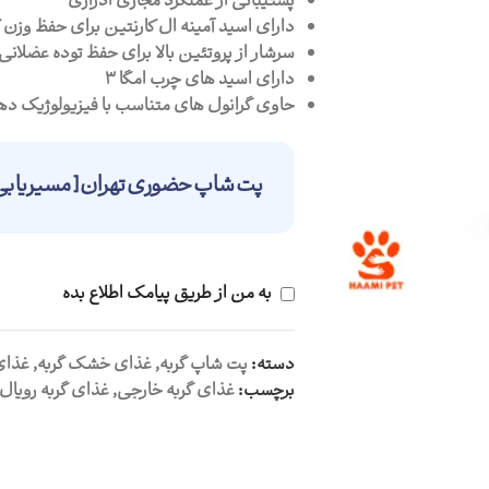
پشتیبانی از عملکرد مجاری ادراری
دارای اسید آمینه ال کارنتین برای حفظ وزن 
سرشار از پروتئین بالا برای حفظ توده عضلانی
دارای اسید های چرب امگا 3
حاوی گرانول های متناسب با فیزیولوژیک ده
پت شاپ حضوری تهران [ مسیریابی 
به من از طریق پیامک اطلاع بده
دسته:
پت شاپ گربه
,
غذای خشک گربه
,
غذای
برچسب:
غذای گربه خارجی
,
غذای گربه رویال