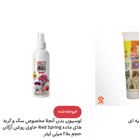
فروخته شده
یه ای
لوسیون بدن آنجلا مخصوص سگ و گربه
های ماده Red Spring حاوی روغن آرگان
حجم 250 میلی لیتر