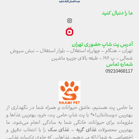
ما را دنبال کنید
آدرس پت شاپ حضوری تهران
تهران – هنگام – چهارراه استقلال – بلوار استقلال – نبش سروش
شمالی – پ ۱۹۶ – طبقه بالای جزیره ماشین
شماره تماس
09210468117
ما حامی پت هستیم، عاشق حیوانات و همراه شما در نگهداری از
بهترین دوستانتان!🐾 با پت شاپ حامی پت، خرید بهترین غذاها و
ملزومات برای حیوانات خانگی شما به سادگی انجام می‌شود. ما
بهترین محصولات
غذای گربه
–
غذای سگ
را با انتخاب دقیق و
اختصاصی به شما ارائه می‌دهیم. غذاهایی که حاوی ترکیبات غذایی