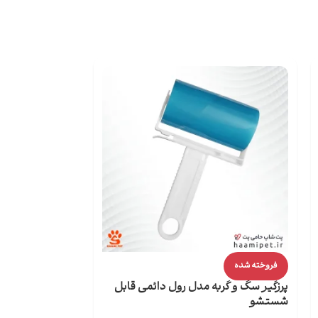
فروخته شده
فروخته شده
پرزگیر سگ و گربه مدل رول دائمی قابل
شامپو اسپشیال
شستشو
C4 حجم 250 میلی لیتر