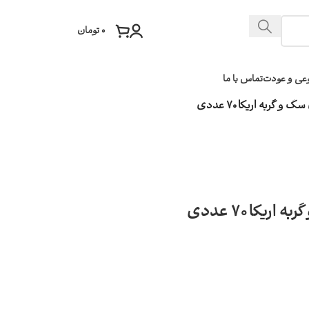
۰
تومان
عی و عودت
تماس با ما
گربه اریکا 70 عددی
کا 70 عددی