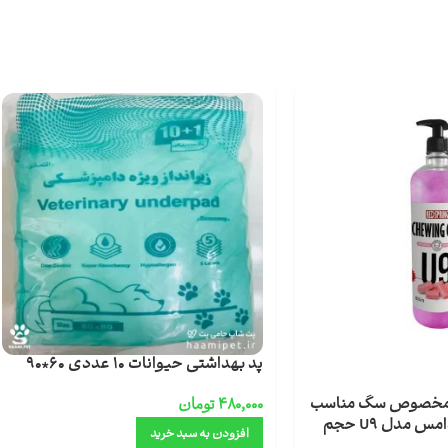
پد بهداشتی حیوانات 10 عددی 60*90
ل مخصوص سگ مناسب
۴۸۰,۰۰۰
تومان
انواع مو با عصاره آدامس مدل U9 حجم
افزودن به سبد خرید