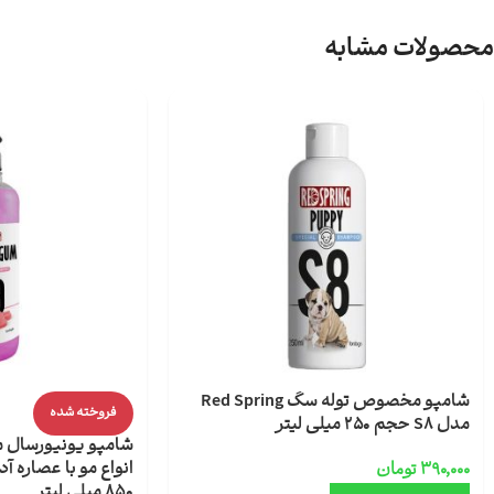
محصولات مشابه
شامپو مخصوص توله سگ Red Spring
فروخته شده
مدل S8 حجم 250 میلی لیتر
شامپو یونیورسا
۳۹۰,۰۰۰
تومان
850 میلی لیتر