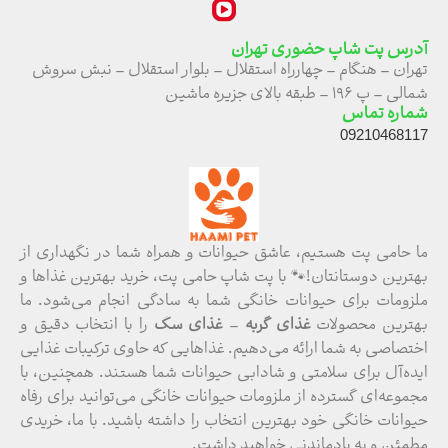
آدرس پت شاپ حضوری تهران
تهران – هنگام – چهارراه استقلال – بلوار استقلال – نبش سروش
شمالی – پ ۱۹۶ – طبقه بالای جزیره ماشین
شماره تماس
09210468117
ما حامی پت هستیم، عاشق حیوانات و همراه شما در نگهداری از
بهترین دوستانتان!🐾 با پت شاپ حامی پت، خرید بهترین غذاها و
ملزومات برای حیوانات خانگی شما به سادگی انجام می‌شود. ما
بهترین محصولات
غذای گربه
–
غذای سگ
را با انتخاب دقیق و
اختصاصی به شما ارائه می‌دهیم. غذاهایی که حاوی ترکیبات غذایی
ایده‌آل برای سلامتی و شادابی حیوانات شما هستند. همچنین، با
مجموعه‌ای گسترده از ملزومات حیوانات خانگی می‌توانید برای رفاه
حیوانات خانگی خود بهترین انتخاب را داشته باشید. با ما، خریدی
مطمئن و به یادماندنی خواهید داشت.