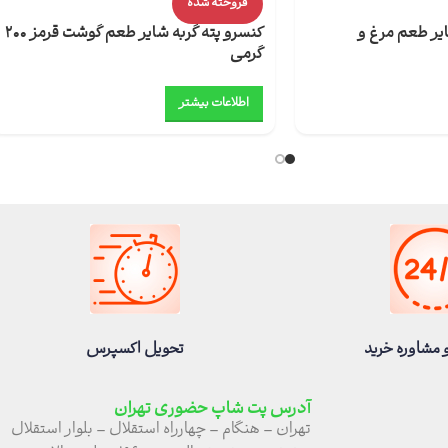
فروخته شده
یر طعم مرغ و
کنسرو پته گربه شایر طعم گوشت قرمز 200
گرمی
اطلاعات بیشتر
 مشاوره خرید
تحویل اکسپرس
آدرس پت شاپ حضوری تهران
تهران – هنگام – چهارراه استقلال – بلوار استقلال