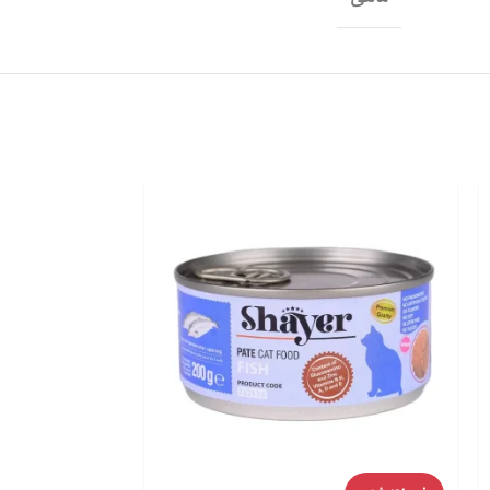
کنسرو نچرال گرب