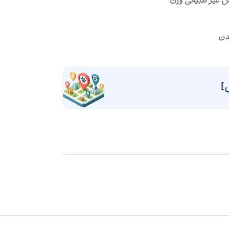
یش غیر طبیعی وزن
]