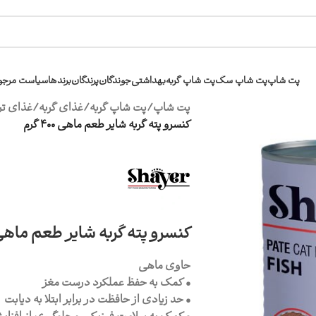
پت شاپ
پت شاپ سگ
پت شاپ گربه
بهداشتی
جوندگان
پرندگان
برندها
سیاست مرجو
پت شاپ
/
پت شاپ گربه
/
غذای گربه
/
غذای تر 
کنسرو پته گربه شایر طعم ماهی 400 گرم
کنسرو پته گربه شایر طعم ماهی 400 گ
حاوی ماهی
• کمک به حفظ عملکرد درست مغز
• حد زیادی از حافظت در برابر ابتلا به دیابت