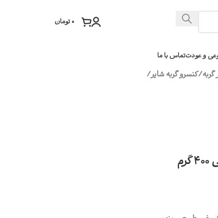
۰
تومان
عی و عودت
تماس با ما
گربه
/
کنسرو گربه شایر
/
رم