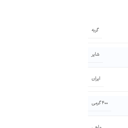
گربه
شایر
ایران
400 گرمی
ماهی