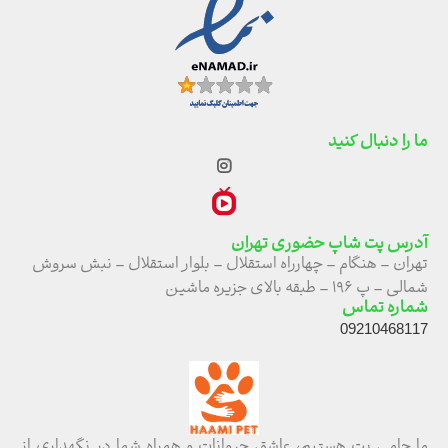
ما را دنبال کنید
آدرس پت شاپ حضوری تهران
تهران – هنگام – چهارراه استقلال – بلوار استقلال – نبش سروش
شمالی – پ ۱۹۶ – طبقه بالای جزیره ماشین
شماره تماس
09210468117
ما حامی پت هستیم، عاشق حیوانات و همراه شما در نگهداری از