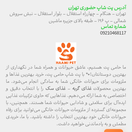
آدرس پت شاپ حضوری تهران
تهران – هنگام – چهارراه استقلال – بلوار استقلال – نبش سروش
شمالی – پ ۱۹۶ – طبقه بالای جزیره ماشین
شماره تماس
09210468117
ما حامی پت هستیم، عاشق حیوانات و همراه شما در نگهداری از
بهترین دوستانتان!🐾 با پت شاپ حامی پت، خرید بهترین غذاها و
ملزومات برای حیوانات خانگی شما به سادگی انجام می‌شود. ما
بهترین محصولات
غذای گربه
–
غذای سگ
را با انتخاب دقیق و
اختصاصی به شما ارائه می‌دهیم. غذاهایی که حاوی ترکیبات غذایی
ایده‌آل برای سلامتی و شادابی حیوانات شما هستند. همچنین، با
مجموعه‌ای گسترده از ملزومات حیوانات خانگی می‌توانید برای رفاه
حیوانات خانگی خود بهترین انتخاب را داشته باشید. با ما، خریدی
مطمئن و به یادماندنی خواهید داشت.