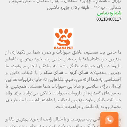
تهران – هنگام – چهارراه استقلال – بلوار استقلال – نبش سروش
شمالی – پ ۱۹۶ – طبقه بالای جزیره ماشین
شماره تماس
09210468117
ما حامی پت هستیم، عاشق حیوانات و همراه شما در نگهداری از
بهترین دوستانتان!🐾 با پت شاپ حامی پت، خرید بهترین غذاها و
ملزومات برای حیوانات خانگی شما به سادگی انجام می‌شود. ما
بهترین محصولات
غذای گربه
–
غذای سگ
را با انتخاب دقیق و
اختصاصی به شما ارائه می‌دهیم. غذاهایی که حاوی ترکیبات غذایی
ایده‌آل برای سلامتی و شادابی حیوانات شما هستند. همچنین، با
مجموعه‌ای گسترده از ملزومات حیوانات خانگی می‌توانید برای رفاه
حیوانات خانگی خود بهترین انتخاب را داشته باشید. با ما، خریدی
مطمئن و به یادماندنی خواهید داشت.
به خانواده حامی پت بپیوندید و با خیال راحت از خرید بهترین‌ غذا و
لوازم حیوانات خانگی برای پت خود لذت ببرید. حامی پت، حامی