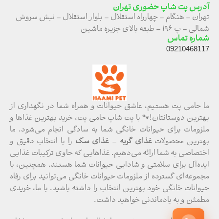
آدرس پت شاپ حضوری تهران
تهران – هنگام – چهارراه استقلال – بلوار استقلال – نبش سروش
شمالی – پ ۱۹۶ – طبقه بالای جزیره ماشین
شماره تماس
09210468117
ما حامی پت هستیم، عاشق حیوانات و همراه شما در نگهداری از
بهترین دوستانتان!🐾 با پت شاپ حامی پت، خرید بهترین غذاها و
ملزومات برای حیوانات خانگی شما به سادگی انجام می‌شود. ما
بهترین محصولات
غذای گربه
–
غذای سگ
را با انتخاب دقیق و
اختصاصی به شما ارائه می‌دهیم. غذاهایی که حاوی ترکیبات غذایی
ایده‌آل برای سلامتی و شادابی حیوانات شما هستند. همچنین، با
مجموعه‌ای گسترده از ملزومات حیوانات خانگی می‌توانید برای رفاه
حیوانات خانگی خود بهترین انتخاب را داشته باشید. با ما، خریدی
مطمئن و به یادماندنی خواهید داشت.