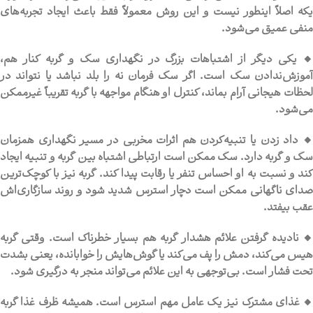
یکه اصلاً اینطور نیست و این روش معمولاً فقط باعث ایجاد تجربه‌های
منفی عمیق می‌شود.
🔸 یکی دیگر از اشتباهات بزرگ در نگهداری سگ و گربه کنار هم،
آموزش‌ندادن سگ است. اگر سگ فرمان نه را بلد نباشد یا نتواند در
لحظات هیجانی آرام بماند، کنترل او هنگام مواجهه با گربه تقریباً غیرممکن
می‌شود.
🔸 داد زدن یا تنبیه‌کردن هم اثرات مخربی در مسیر نگهداری همزمان
سگ و گربه دارد. سگ ممکن است ارتباطی اشتباه بین گربه و تنبیه ایجاد
کند و نسبت به او احساس تنفر یا رقابت پیدا کند. گربه نیز با کوچک‌ترین
صدای ناگهانی ممکن است دچار استرس شدید شود و روند سازگاری‌اش
عقب بیفتد.
🔸 نادیده گرفتن علائم هشدار گربه هم بسیار خطرناک است. وقتی گربه
هیس می‌کند، دمش را پف می‌کند یا گوش‌هایش را خوابانده، یعنی بشدت
تحت فشار است. بی‌توجهی به این علائم می‌تواند منجر به درگیری شود.
🔸 غذای مشترک نیز یک عامل مهم استرس است. همیشه ظرف غذا گربه