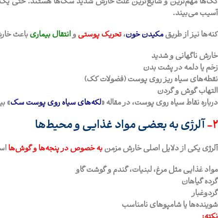
ک‌ها
مهم‌ترین و شایع‌ترین علت
خارش شدید سگ‌ها
هستند. حتی یک ک
آسیب می‌بیند.
کنه‌ها نیز از طریق
مکیدن خون
،
تحریک پوستی
و
انتقال بیماری
باعث خارش
خارش ناگهانی و شدید
زخم یا دلمه در پشت بدن
نقطه‌های سیاه ریز روی پوست (فضولات کک)
التهاب گوش و گردن
درباره نقاط سیاه روی پوست، در مقاله «
لکه‌های سیاه روی پوست سگ
» بی
2-
آلرژی به بعضی مواد غذایی و محیط‌ها
آلرژی یکی از دلایل اصلی خارش مزمن
به خصوص در پنجه‌ها و گوش‌ها
است
مواد غذایی مثل مرغ، لبنیات، گندم و گوشت گاو
گرده گیاهان
گردوغبار
شوینده‌ها یا شامپوهای نامناسب
نکته: